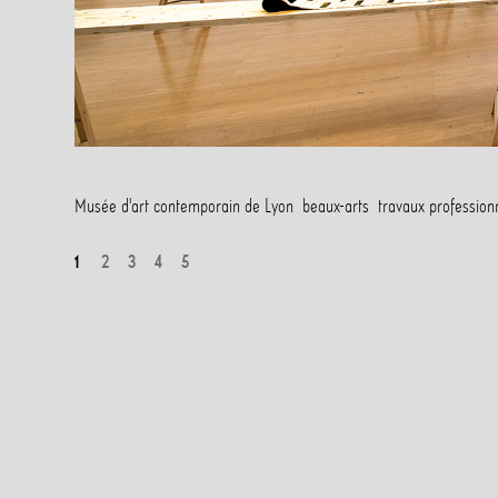
Musée d'art contemporain de Lyon
beaux-arts
travaux professio
1
2
3
4
5